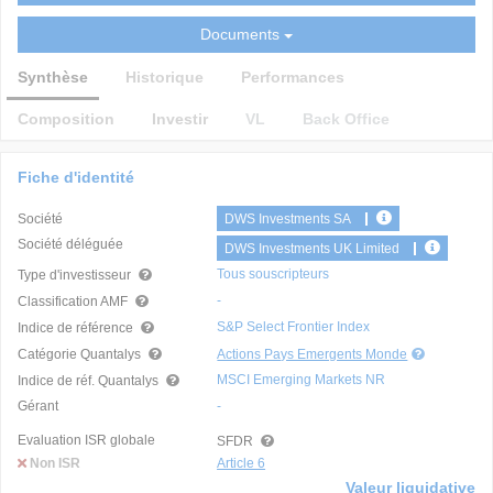
Documents
Synthèse
Historique
Performances
Composition
Investir
VL
Back Office
Fiche d'identité
Société
DWS Investments SA
Société déléguée
DWS Investments UK Limited
Tous souscripteurs
Type d'investisseur
-
Classification AMF
S&P Select Frontier Index
Indice de référence
Catégorie Quantalys
Actions Pays Emergents Monde
MSCI Emerging Markets NR
Indice de réf. Quantalys
Gérant
-
Evaluation ISR globale
SFDR
Non ISR
Article 6
Valeur liquidative