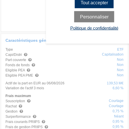
Tout accepter
Personnaliser
Politique de confidentialité
Caractéristiques générales
Type
ETF
Capitalisation
Capi/Distri
Non
Part couverte
Non
Fonds de fonds
Non
Eligible PEA
Non
Eligible PEA PME
Actif de la part en EUR au 06/08/2026
139,53 M€
Variation de l'actif 3 mois
6,60 %
Frais maximum
Courtage
Souscription
Courtage
Rachat
0,75 %
Gestion
Néant
Surperformance
0,95 %
Frais courants PRIIPS
0,95 %
Frais de gestion PRIIPS