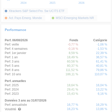
2024
2025
2026
Xtrackers S&P Select Fro. Sw UCITS ETF
Act. Pays Emerg. Monde
MSCI Emerging Markets NR
Performance
Perf. 06/08/2026
Fonds
Catégorie
Perf. veille
-0,77 %
-1,06 %
Perf. 4 semaines
-0,18 %
-1,53 %
Perf. 1er janvier
8,59 %
22,39 %
Perf. 1 an
18,49 %
36,57 %
Perf. 3 ans
60,58 %
61,41 %
Perf. 5 ans
80,37 %
40,81 %
Perf. 8 ans
111,52 %
79,86 %
Perf. 10 ans
186,11 %
110,07 %
Perf. annuelles
Perf. 2025
18,64 %
16,04 %
Perf. 2024
29,41 %
13,22 %
Perf. 2023
15,43 %
6,16 %
Données 3 ans au 31/07/2026
Perf. annualisée
16,77 %
16,29 %
16,23 %
13,86 %
Volatilité