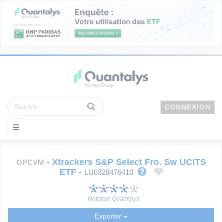
CONNEXION
-
Xtrackers S&P Select Fro. Sw UCITS
OPCVM
ETF
-
LU0328476410
Notation Quantalys
Exporter