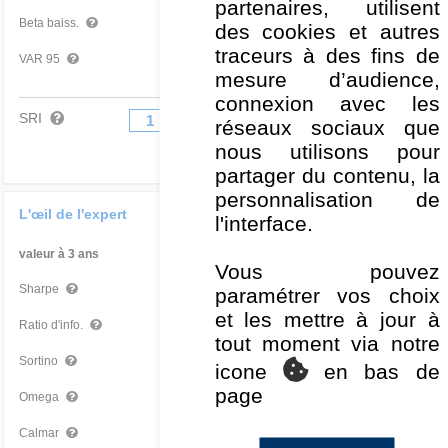
partenaires, utilisent
0,48
Très bon
Beta baiss.
des cookies et autres
traceurs à des fins de
-2,99 %
Bon
VAR 95
mesure d’audience,
connexion avec les
SRI
1
2
3
4
5
6
7
réseaux sociaux que
nous utilisons pour
partager du contenu, la
personnalisation de
L'œil de l'expert
l'interface.
valeur à 3 ans
Par rapport à la Cat
Vous pouvez
0,85
Moyen
Sharpe
paramétrer vos choix
et les mettre à jour à
-0,05
Moyen
Ratio d'info.
tout moment via notre
1,27
Moyen
Sortino
icone
en bas de
page
1,38
Moyen
Omega
0,73
Moyen
Calmar