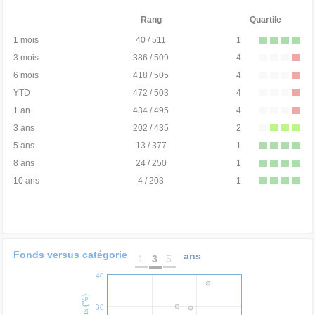
Rang
Quartile
1 mois
40 / 511
1
3 mois
386 / 509
4
6 mois
418 / 505
4
YTD
472 / 503
4
1 an
434 / 495
4
3 ans
202 / 435
2
5 ans
13 / 377
1
8 ans
24 / 250
1
10 ans
4 / 203
1
Fonds versus catégorie
ans
1
3
5
40
30