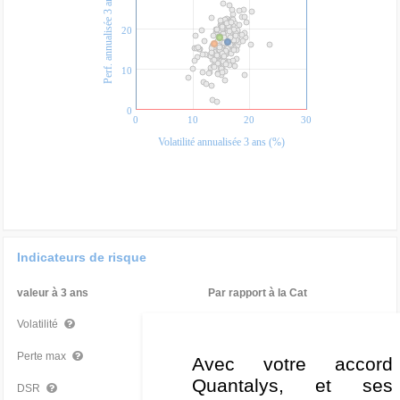
Perf. annualisée 3 ans (%)
20
10
0
0
10
20
30
Volatilité annualisée 3 ans (%)
Indicateurs de risque
valeur à 3 ans
Par rapport à la Cat
16,23 %
Mauvais
Volatilité
-18,48 %
Mauvais
Perte max
Avec votre accord
Quantalys, et ses
10,92 %
Mauvais
DSR