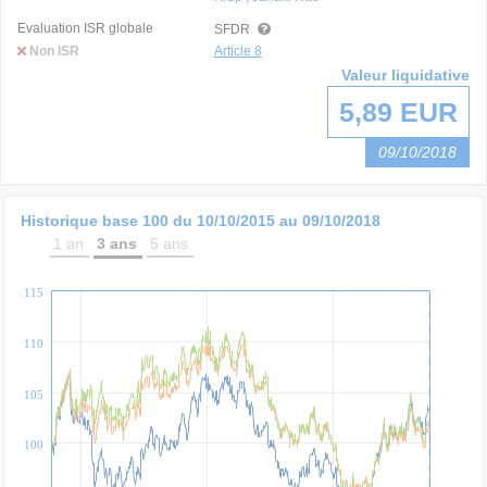
Evaluation ISR globale
SFDR
Non ISR
Article 8
Valeur liquidative
5,89 EUR
09/10/2018
Historique base 100 du
10/10/2015
au
09/10/2018
1 an
3 ans
5 ans
115
110
105
100