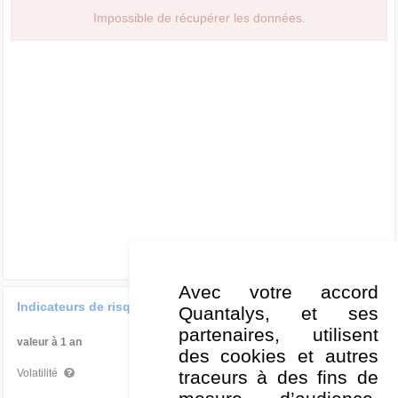
Impossible de récupérer les données.
Avec votre accord
Indicateurs de risque
Quantalys, et ses
partenaires, utilisent
valeur à 1 an
Par rapport à la Cat
des cookies et autres
-
traceurs à des fins de
Volatilité