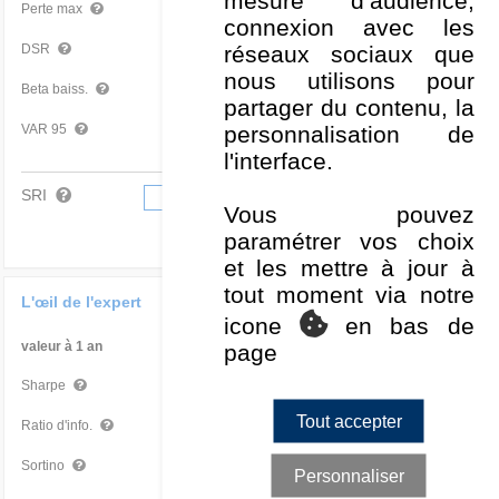
mesure d’audience,
-
Perte max
connexion avec les
-
réseaux sociaux que
DSR
nous utilisons pour
0
-
Beta baiss.
partager du contenu, la
-
-
personnalisation de
VAR 95
l'interface.
SRI
1
2
3
4
5
6
7
Vous pouvez
paramétrer vos choix
et les mettre à jour à
tout moment via notre
L'œil de l'expert
icone
en bas de
valeur à 1 an
Par rapport à la Cat
page
-
-
Sharpe
Tout accepter
-
-
Ratio d'info.
-
-
Sortino
Personnaliser