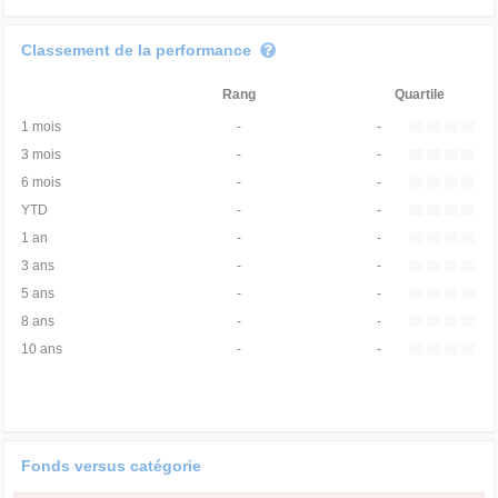
Classement de la performance
Rang
Quartile
1 mois
-
-
3 mois
-
-
6 mois
-
-
YTD
-
-
1 an
-
-
3 ans
-
-
5 ans
-
-
8 ans
-
-
10 ans
-
-
Fonds versus catégorie