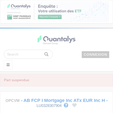
CONNEXION
Part suspendue
-
AB FCP I Mortgage Inc ATx EUR Inc H
-
OPCVM
LU0328307904