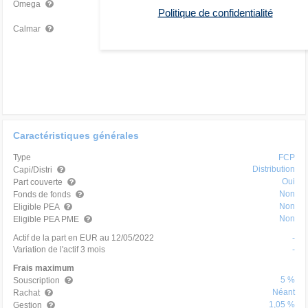
-
-
Omega
Politique de confidentialité
-
-
Calmar
Caractéristiques générales
Type
FCP
Distribution
Capi/Distri
Oui
Part couverte
Non
Fonds de fonds
Non
Eligible PEA
Non
Eligible PEA PME
Actif de la part en EUR au 12/05/2022
-
Variation de l'actif 3 mois
-
Frais maximum
5 %
Souscription
Néant
Rachat
1,05 %
Gestion