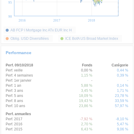
95
90
2016
2017
2018
AB FCP I Mortgage Inc ATx EUR Inc H
Oblig. USD Diversifiées
ICE BofA US Broad Market Index
Performance
Perf. 09/10/2018
Fonds
Catégorie
Perf. veille
0,00 %
0,44 %
Perf. 4 semaines
1,15 %
0,39 %
Perf. 1er janvier
-
-
Perf. 1 an
5,88 %
0,14 %
Perf. 3 ans
3,45 %
1,71 %
Perf. 5 ans
18,09 %
23,78 %
Perf. 8 ans
19,43 %
33,59 %
Perf. 10 ans
23,86 %
57,97 %
Perf. annuelles
Perf. 2017
-7,92 %
-8,10 %
Perf. 2016
2,70 %
5,47 %
Perf. 2015
6,43 %
9,06 %