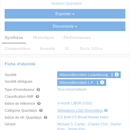
Notation Quantalys
Exporter
Documents
Synthèse
Historique
Performances
Composition
Investir
VL
Back Office
Fiche d'identité
Société
AllianceBernstein Luxembourg
Société déléguée
AllianceBernstein L.P.
Tous souscripteurs
Type d'investisseur
-
Classification AMF
3-month LIBOR (USD)
Indice de référence
Catégorie Quantalys
Obligations USD Diversifiées
ICE BofA US Broad Market Index
Indice de réf. Quantalys
Gérant
Michael S. Canter ; Charlie Choi ; Daniel
Krup ; Janaki Rao