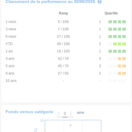
Classement de la performance au 30/06/2026
Rang
Quartile
1 mois
5 / 108
1
3 mois
7 / 108
1
6 mois
27 / 106
1
YTD
40 / 106
2
1 an
16 / 105
1
3 ans
42 / 78
3
5 ans
45 / 70
3
8 ans
27 / 50
3
10 ans
-
-
Fonds versus catégorie
ans
1
3
5
10