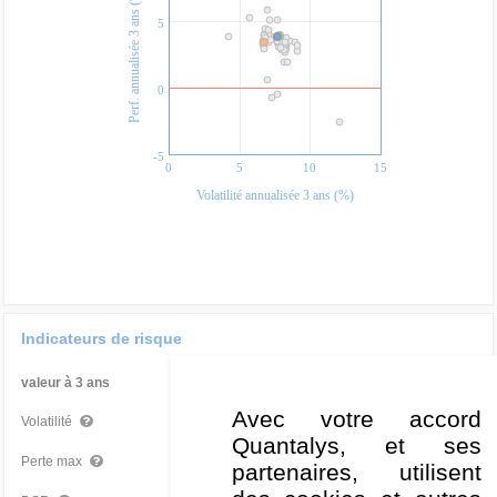
Perf. annualisée 3 ans (%)
5
0
-5
0
5
10
15
Volatilité annualisée 3 ans (%)
Indicateurs de risque
valeur à 3 ans
Par rapport à la Cat
Avec votre accord
7,66 %
Moyen
Volatilité
Quantalys, et ses
-11,18 %
Mauvais
Perte max
partenaires, utilisent