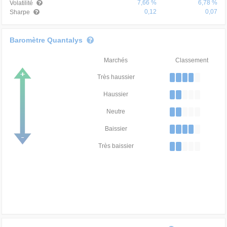
7,66 %
6,78 %
Volatilité
0,12
0,07
Sharpe
Baromètre Quantalys
Marchés
Classement
Très haussier
Haussier
Neutre
Baissier
Très baissier