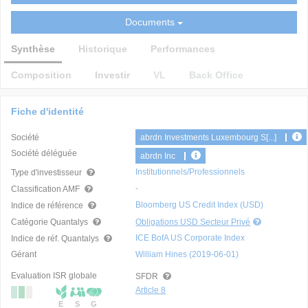
Documents
Synthèse
Historique
Performances
Composition
Investir
VL
Back Office
Fiche d'identité
Société
abrdn Investments Luxembourg S[...]
Société déléguée
abrdn Inc
Institutionnels/Professionnels
Type d'investisseur
-
Classification AMF
Bloomberg US Credit Index (USD)
Indice de référence
Catégorie Quantalys
Obligations USD Secteur Privé
ICE BofA US Corporate Index
Indice de réf. Quantalys
Gérant
William Hines (2019-06-01)
Evaluation ISR globale
SFDR
Article 8
E
S
G