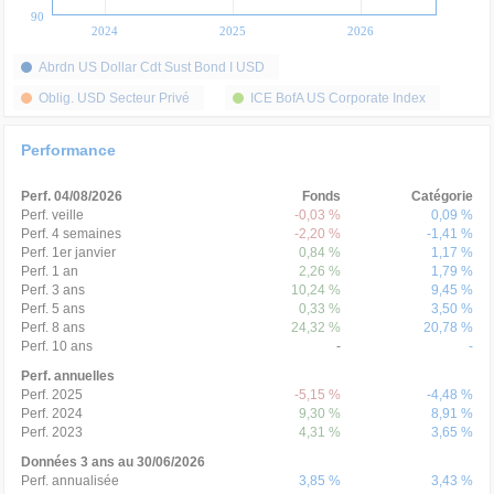
90
2024
2025
2026
Abrdn US Dollar Cdt Sust Bond I USD
Oblig. USD Secteur Privé
ICE BofA US Corporate Index
Performance
Perf. 04/08/2026
Fonds
Catégorie
Perf. veille
-0,03 %
0,09 %
Perf. 4 semaines
-2,20 %
-1,41 %
Perf. 1er janvier
0,84 %
1,17 %
Perf. 1 an
2,26 %
1,79 %
Perf. 3 ans
10,24 %
9,45 %
Perf. 5 ans
0,33 %
3,50 %
Perf. 8 ans
24,32 %
20,78 %
Perf. 10 ans
-
-
Perf. annuelles
Perf. 2025
-5,15 %
-4,48 %
Perf. 2024
9,30 %
8,91 %
Perf. 2023
4,31 %
3,65 %
Données 3 ans au 30/06/2026
Perf. annualisée
3,85 %
3,43 %