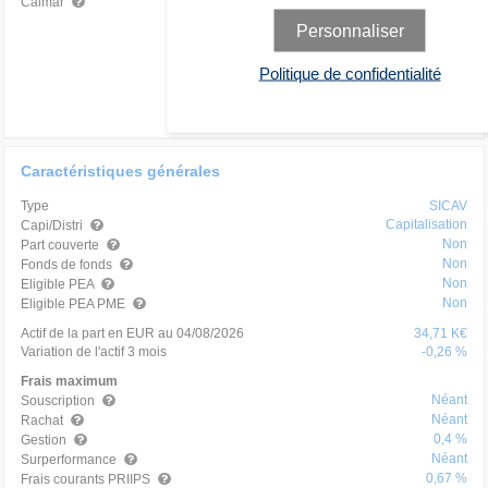
0,08
Moyen
Calmar
Personnaliser
Politique de confidentialité
Caractéristiques générales
Type
SICAV
Capitalisation
Capi/Distri
Non
Part couverte
Non
Fonds de fonds
Non
Eligible PEA
Non
Eligible PEA PME
Actif de la part en EUR au 04/08/2026
34,71 K€
Variation de l'actif 3 mois
-0,26 %
Frais maximum
Néant
Souscription
Néant
Rachat
0,4 %
Gestion
Néant
Surperformance
0,67 %
Frais courants PRIIPS