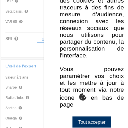
des cookies et autres
5,86 %
Moyen
DSR
traceurs à des fins de
0,92
Mauvais
Beta baiss.
mesure d’audience,
connexion avec les
-1,20 %
Très bon
VAR 95
réseaux sociaux que
nous utilisons pour
SRI
1
2
3
4
5
6
7
partager du contenu, la
personnalisation de
l'interface.
L'œil de l'expert
Vous pouvez
paramétrer vos choix
valeur à 3 ans
Par rapport à la Cat
et les mettre à jour à
0,12
Moyen
Sharpe
tout moment via notre
icone
en bas de
-0,01
Moyen
Ratio d'info.
page
0,16
Moyen
Sortino
1,06
Moyen
Omega
Tout accepter