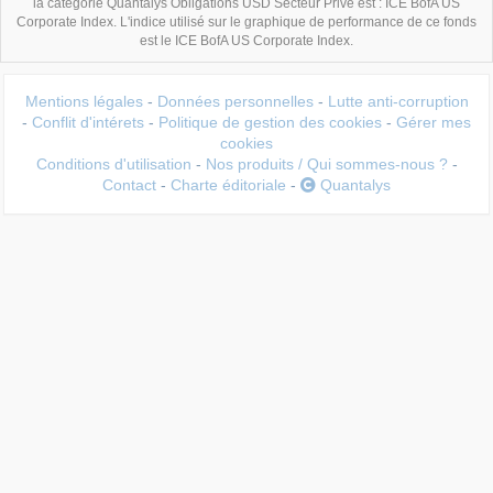
la catégorie Quantalys Obligations USD Secteur Privé est : ICE BofA US
Corporate Index. L'indice utilisé sur le graphique de performance de ce fonds
est le ICE BofA US Corporate Index.
Mentions légales
-
Données personnelles
-
Lutte anti-corruption
-
Conflit d'intérets
-
Politique de gestion des cookies
-
Gérer mes
cookies
Conditions d'utilisation
-
Nos produits / Qui sommes-nous ?
-
Contact
-
Charte éditoriale
-
Quantalys