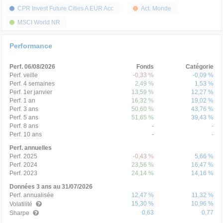
CPR Invest Future Cities A EUR Acc
Act. Monde
MSCI World NR
Performance
Perf. 06/08/2026
Fonds
Catégorie
Perf. veille
-0,33 %
-0,09 %
Perf. 4 semaines
2,49 %
1,53 %
Perf. 1er janvier
13,59 %
12,27 %
Perf. 1 an
16,32 %
19,02 %
Perf. 3 ans
50,60 %
43,76 %
Perf. 5 ans
51,65 %
39,43 %
Perf. 8 ans
-
-
Perf. 10 ans
-
-
Perf. annuelles
Perf. 2025
-0,43 %
5,66 %
Perf. 2024
23,56 %
16,47 %
Perf. 2023
24,14 %
14,16 %
Données 3 ans au 31/07/2026
Perf. annualisée
12,47 %
11,32 %
15,30 %
10,96 %
Volatilité
0,63
0,77
Sharpe