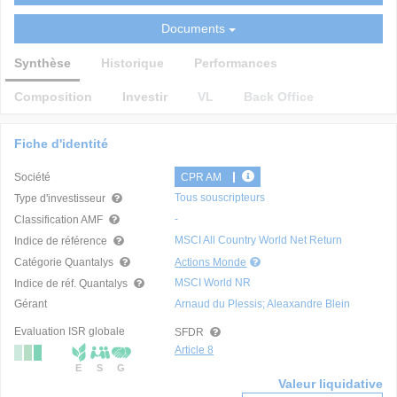
Documents
Synthèse
Historique
Performances
Composition
Investir
VL
Back Office
Fiche d'identité
Société
CPR AM
Tous souscripteurs
Type d'investisseur
-
Classification AMF
MSCI All Country World Net Return
Indice de référence
Catégorie Quantalys
Actions Monde
MSCI World NR
Indice de réf. Quantalys
Gérant
Arnaud du Plessis; Aleaxandre Blein
Evaluation ISR globale
SFDR
Article 8
E
S
G
Valeur liquidative