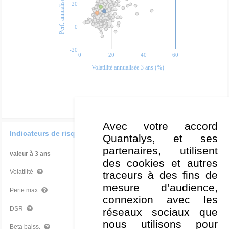
Perf. annualisée 3 ans (%)
20
0
-20
0
20
40
60
Volatilité annualisée 3 ans (%)
Avec votre accord
Indicateurs de risque
Quantalys, et ses
partenaires, utilisent
valeur à 3 ans
Par rapport à la Cat
des cookies et autres
15,30 %
Très mauvais
Volatilité
traceurs à des fins de
mesure d’audience,
-22,82 %
Mauvais
Perte max
connexion avec les
10,56 %
Mauvais
DSR
réseaux sociaux que
nous utilisons pour
0,91
Mauvais
Beta baiss.