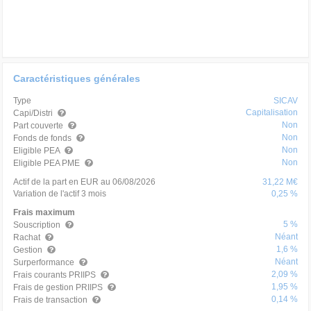
Caractéristiques générales
Type
SICAV
Capitalisation
Capi/Distri
Non
Part couverte
Non
Fonds de fonds
Non
Eligible PEA
Non
Eligible PEA PME
Actif de la part en EUR au 06/08/2026
31,22 M€
Variation de l'actif 3 mois
0,25 %
Frais maximum
5 %
Souscription
Néant
Rachat
1,6 %
Gestion
Néant
Surperformance
2,09 %
Frais courants PRIIPS
1,95 %
Frais de gestion PRIIPS
0,14 %
Frais de transaction