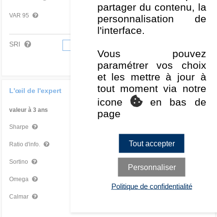
partager du contenu, la
-2,91 %
Mauvais
VAR 95
personnalisation de
l'interface.
SRI
1
2
3
4
5
6
7
Vous pouvez
paramétrer vos choix
et les mettre à jour à
tout moment via notre
L'œil de l'expert
icone
en bas de
valeur à 3 ans
Par rapport à la Cat
page
0,63
Moyen
Sharpe
Tout accepter
-0,69
Mauvais
Ratio d'info.
0,91
Moyen
Sortino
Personnaliser
1,31
Moyen
Omega
Politique de confidentialité
0,41
Moyen
Calmar