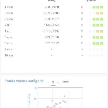
Rang
Quartile
1 mois
968 / 2408
2
3 mois
1672 / 2383
3
6 mois
853 / 2357
2
YTD
1148 / 2345
2
1 an
1515 / 2237
3
3 ans
783 / 1810
2
5 ans
507 / 1382
2
8 ans
-
-
10 ans
-
-
Fonds versus catégorie
ans
1
3
5
60
40