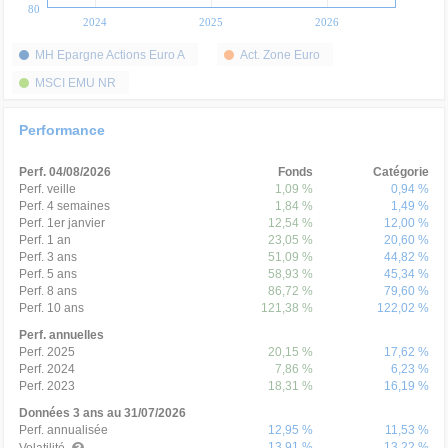
80
2024
2025
2026
MH Epargne Actions Euro A
Act. Zone Euro
MSCI EMU NR
Performance
Perf. 04/08/2026
Fonds
Catégorie
Perf. veille
1,09 %
0,94 %
Perf. 4 semaines
1,84 %
1,49 %
Perf. 1er janvier
12,54 %
12,00 %
Perf. 1 an
23,05 %
20,60 %
Perf. 3 ans
51,09 %
44,82 %
Perf. 5 ans
58,93 %
45,34 %
Perf. 8 ans
86,72 %
79,60 %
Perf. 10 ans
121,38 %
122,02 %
Perf. annuelles
Perf. 2025
20,15 %
17,62 %
Perf. 2024
7,86 %
6,23 %
Perf. 2023
18,31 %
16,19 %
Données 3 ans au 31/07/2026
Perf. annualisée
12,95 %
11,53 %
13,91 %
13,22 %