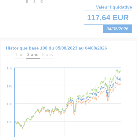
E
S
G
Valeur liquidative
117,64 EUR
04/08/2026
Historique base 100 du
05/08/2023
au
04/08/2026
1 an
3 ans
5 ans
160
140
120
100