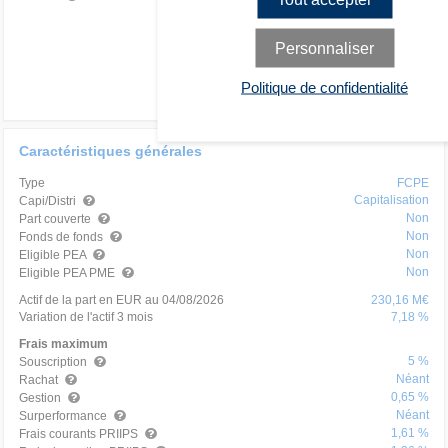
Personnaliser
Politique de confidentialité
Caractéristiques générales
Type
FCPE
Capitalisation
Capi/Distri
Non
Part couverte
Non
Fonds de fonds
Non
Eligible PEA
Non
Eligible PEA PME
Actif de la part en EUR au 04/08/2026
230,16 M€
Variation de l'actif 3 mois
7,18 %
Frais maximum
5 %
Souscription
Néant
Rachat
0,65 %
Gestion
Néant
Surperformance
1,61 %
Frais courants PRIIPS