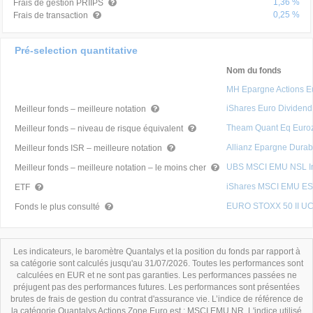
1,36 %
Frais de gestion PRIIPS
0,25 %
Frais de transaction
Pré-selection quantitative
Nom du fonds
MH Epargne Actions E
iShares Euro Dividen
Meilleur fonds – meilleure notation
Theam Quant Eq Euroz
Meilleur fonds – niveau de risque équivalent
Allianz Epargne Durab
Meilleur fonds ISR – meilleure notation
UBS MSCI EMU NSL In
Meilleur fonds – meilleure notation – le moins cher
iShares MSCI EMU ES
ETF
EURO STOXX 50 II UC
Fonds le plus consulté
Les indicateurs, le baromètre Quantalys et la position du fonds par rapport à
sa catégorie sont calculés jusqu'au 31/07/2026. Toutes les performances sont
calculées en EUR et ne sont pas garanties. Les performances passées ne
préjugent pas des performances futures. Les performances sont présentées
brutes de frais de gestion du contrat d'assurance vie. L’indice de référence de
la catégorie Quantalys Actions Zone Euro est : MSCI EMU NR. L'indice utilisé