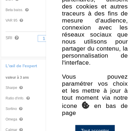
des cookies et autres
1,00
Moyen
Beta baiss.
traceurs à des fins de
mesure d’audience,
-3,14 %
Moyen
VAR 95
connexion avec les
réseaux sociaux que
SRI
1
2
3
4
5
6
7
nous utilisons pour
partager du contenu, la
personnalisation de
l'interface.
L'œil de l'expert
Vous pouvez
valeur à 3 ans
Par rapport à la Cat
paramétrer vos choix
0,72
Bon
Sharpe
et les mettre à jour à
tout moment via notre
-0,73
Mauvais
Ratio d'info.
icone
en bas de
1,02
Bon
Sortino
page
1,35
Bon
Omega
0,66
Bon
Calmar
Tout accepter