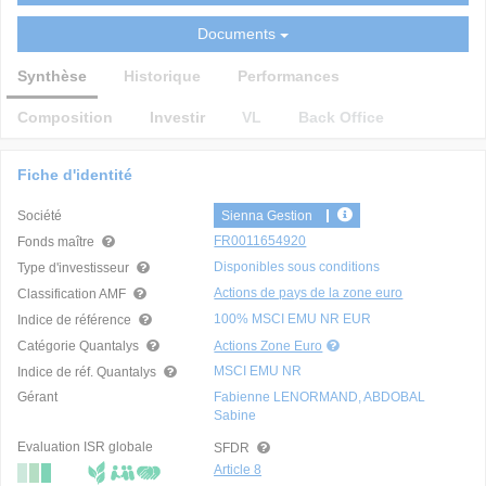
Documents
Synthèse
Historique
Performances
Composition
Investir
VL
Back Office
Fiche d'identité
Société
Sienna Gestion
FR0011654920
Fonds maître
Disponibles sous conditions
Type d'investisseur
Actions de pays de la zone euro
Classification AMF
100% MSCI EMU NR EUR
Indice de référence
Catégorie Quantalys
Actions Zone Euro
MSCI EMU NR
Indice de réf. Quantalys
Gérant
Fabienne LENORMAND, ABDOBAL
Sabine
Evaluation ISR globale
SFDR
Article 8