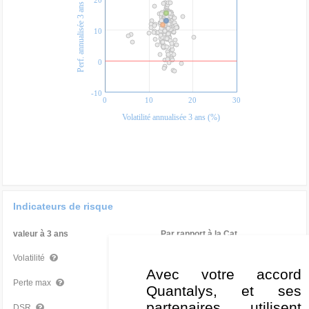
Perf. annualisée 3 ans (%)
10
0
-10
0
10
20
30
Volatilité annualisée 3 ans (%)
Indicateurs de risque
valeur à 3 ans
Par rapport à la Cat
13,91 %
Bon
Volatilité
Avec votre accord
-14,91 %
Bon
Perte max
Quantalys, et ses
partenaires, utilisent
9,89 %
Moyen
DSR