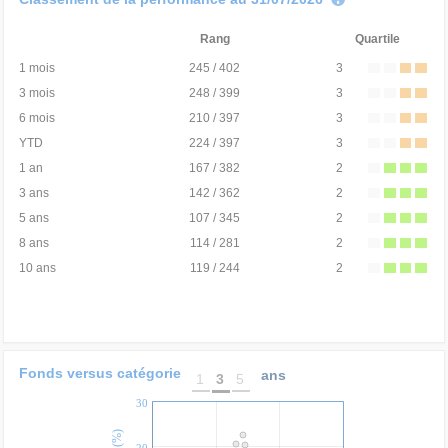
Rang
Quartile
1 mois
245 / 402
3
3 mois
248 / 399
3
6 mois
210 / 397
3
YTD
224 / 397
3
1 an
167 / 382
2
3 ans
142 / 362
2
5 ans
107 / 345
2
8 ans
114 / 281
2
10 ans
119 / 244
2
Fonds versus catégorie
ans
1
3
5
30
20