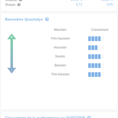
Volatilité
0,72
0,65
Sharpe
Baromètre Quantalys
Marchés
Classement
Très haussier
Haussier
Neutre
Baissier
Très baissier
Classement de la performance au 31/07/2026