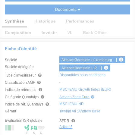
Documents
Synthèse
Historique
Performances
Composition
Investir
VL
Back Office
Fiche d'identité
Société
AllianceBernstein Luxembourg
Société déléguée
AllianceBernstein L.P.
Disponibles sous conditions
Type d'investisseur
-
Classification AMF
MSCI EMU Growth Index (EUR)
Indice de référence
Catégorie Quantalys
Actions Zone Euro
MSCI EMU NR
Indice de réf. Quantalys
Gérant
Tawhid Ali ; Andrew Birse
Evaluation ISR globale
SFDR
Article 8
E
S
G