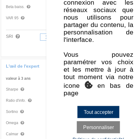
connexion avec les
0,97
Moyen
Beta baiss.
réseaux sociaux que
nous utilisons pour
-3,19 %
Moyen
VAR 95
partager du contenu, la
personnalisation de
SRI
1
2
3
4
5
6
7
l'interface.
Vous pouvez
paramétrer vos choix
L'œil de l'expert
et les mettre à jour à
tout moment via notre
valeur à 3 ans
Par rapport à la Cat
icone
en bas de
0,45
Très mauvais
Sharpe
page
-1,12
Très mauvais
Ratio d'info.
Tout accepter
0,63
Très mauvais
Sortino
1,19
Très mauvais
Omega
Personnaliser
0,43
Mauvais
Calmar