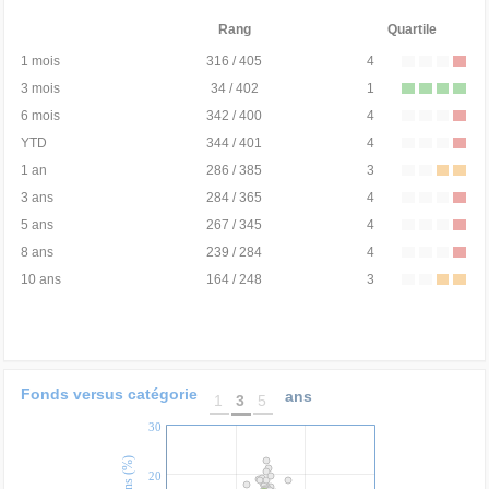
Rang
Quartile
1 mois
316 / 405
4
3 mois
34 / 402
1
6 mois
342 / 400
4
YTD
344 / 401
4
1 an
286 / 385
3
3 ans
284 / 365
4
5 ans
267 / 345
4
8 ans
239 / 284
4
10 ans
164 / 248
3
Fonds versus catégorie
ans
1
3
5
30
20