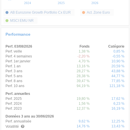
2024
2025
2026
AB Eurozone Growth Portfolio Cx EUR
Act. Zone Euro
MSCI EMU NR
Performance
Perf. 03/08/2026
Fonds
Catégorie
Perf. veille
1,38 %
0,85 %
Perf. 4 semaines
-2,20 %
-0,55 %
Perf. 1er janvier
4,70 %
10,90 %
Perf. 1 an
13,16 %
20,59 %
Perf. 3 ans
28,27 %
43,88 %
Perf. 5 ans
28,38 %
44,77 %
Perf. 8 ans
39,47 %
77,85 %
Perf. 10 ans
94,19 %
121,18 %
Perf. annuelles
Perf. 2025
19,80 %
17,62 %
Perf. 2024
1,56 %
6,23 %
Perf. 2023
12,37 %
16,19 %
Données 3 ans au 30/06/2026
Perf. annualisée
9,62 %
12,25 %
14,76 %
13,43 %
Volatilité