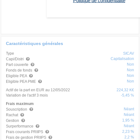
Politique de confidentialité
Caractéristiques générales
Type
SICAV
Capitalisation
Capi/Distri
Non
Part couverte
Non
Fonds de fonds
Non
Eligible PEA
Non
Eligible PEA PME
Actif de la part en EUR au 12/05/2022
224,32 K€
Variation de l'actif 3 mois
-5,45 %
Frais maximum
Néant
Souscription
Néant
Rachat
1,95 %
Gestion
Néant
Surperformance
2,23 %
Frais courants PRIIPS
2,2 %
Frais de gestion PRIIPS