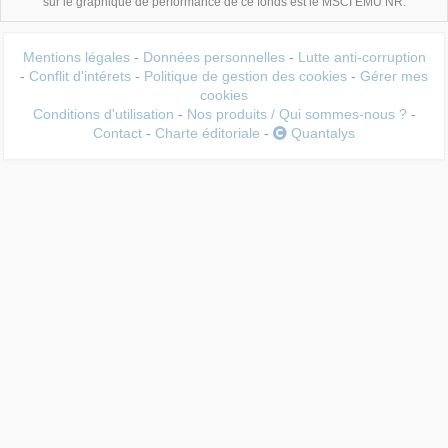
sur le graphique de performance de ce fonds est le MSCI EMU NR.
Mentions légales
-
Données personnelles
-
Lutte anti-corruption
-
Conflit d'intérets
-
Politique de gestion des cookies
-
Gérer mes
cookies
Conditions d'utilisation
-
Nos produits / Qui sommes-nous ?
-
Contact
-
Charte éditoriale
-
Quantalys