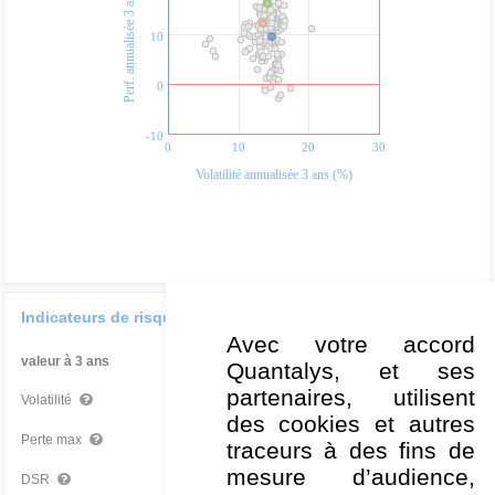
Perf. annualisée 3 ans (%)
10
0
-10
0
10
20
30
Volatilité annualisée 3 ans (%)
Indicateurs de risque
Avec votre accord
valeur à 3 ans
Par rapport à la Cat
Quantalys, et ses
partenaires, utilisent
14,76 %
Mauvais
Volatilité
des cookies et autres
-15,24 %
Moyen
Perte max
traceurs à des fins de
mesure d’audience,
10,55 %
Mauvais
DSR