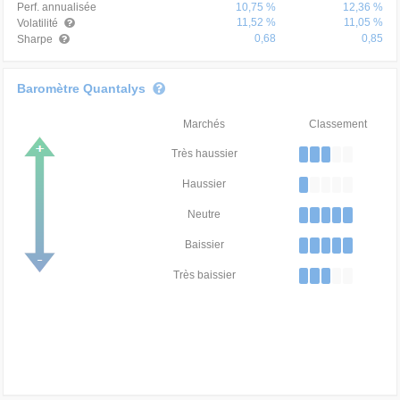
Perf. annualisée
10,75 %
12,36 %
11,52 %
11,05 %
Volatilité
0,68
0,85
Sharpe
Baromètre Quantalys
Marchés
Classement
Très haussier
Haussier
Neutre
Baissier
Très baissier