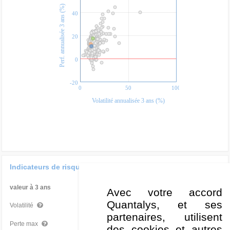
Perf. annualisée 3 ans (%)
40
20
0
-20
0
50
100
Volatilité annualisée 3 ans (%)
Indicateurs de risque
valeur à 3 ans
Par rapport à la Cat
Avec votre accord
Quantalys, et ses
11,52 %
Bon
Volatilité
partenaires, utilisent
-16,51 %
Bon
Perte max
des cookies et autres