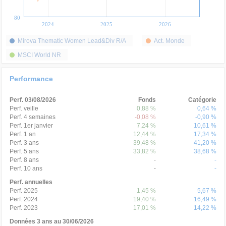
80
2024
2025
2026
Mirova Thematic Women Lead&Div R/A
Act. Monde
MSCI World NR
Performance
Perf. 03/08/2026
Fonds
Catégorie
Perf. veille
0,88 %
0,64 %
Perf. 4 semaines
-0,08 %
-0,90 %
Perf. 1er janvier
7,24 %
10,61 %
Perf. 1 an
12,44 %
17,34 %
Perf. 3 ans
39,48 %
41,20 %
Perf. 5 ans
33,82 %
38,68 %
Perf. 8 ans
-
-
Perf. 10 ans
-
-
Perf. annuelles
Perf. 2025
1,45 %
5,67 %
Perf. 2024
19,40 %
16,49 %
Perf. 2023
17,01 %
14,22 %
Données 3 ans au 30/06/2026