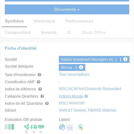
Documents
Synthèse
Historique
Performances
Composition
Investir
VL
Back Office
Fiche d'identité
Société
Natixis Investment Managers In[...]
Société déléguée
Mirova
Tous souscripteurs
Type d'investisseur
-
Classification AMF
MSCI ACWI Net Dividends Reinvested
Indice de référence
Catégorie Quantalys
Actions Monde
MSCI World NR
Indice de réf. Quantalys
Gérant
VARLET Soliane, PIERRE Mathilde
Evaluation ISR globale
Labels
E
S
G