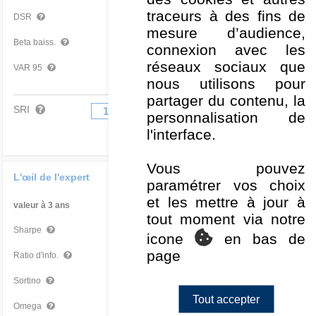
traceurs à des fins de
8,14 %
Très bon
DSR
mesure d’audience,
0,72
Bon
Beta baiss.
connexion avec les
réseaux sociaux que
-2,42 %
Bon
VAR 95
nous utilisons pour
partager du contenu, la
SRI
1
2
3
4
5
6
7
personnalisation de
l'interface.
Vous pouvez
L'œil de l'expert
paramétrer vos choix
et les mettre à jour à
valeur à 3 ans
Par rapport à la Cat
tout moment via notre
0,68
Moyen
Sharpe
icone
en bas de
page
-1,11
Très mauvais
Ratio d'info.
0,96
Moyen
Sortino
Tout accepter
1,27
Moyen
Omega