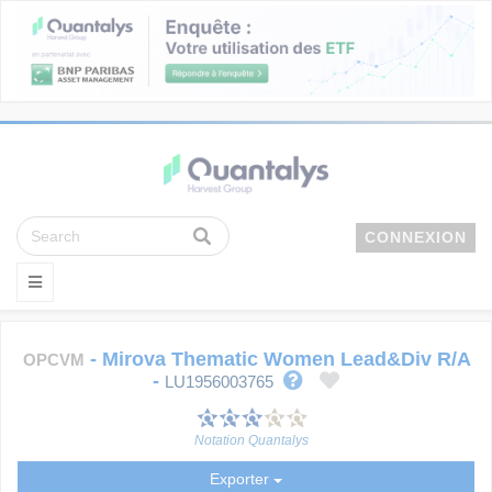
CONNEXION
-
Mirova Thematic Women Lead&Div R/A
OPCVM
-
LU1956003765
Notation Quantalys
Exporter