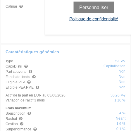
0,46
Moyen
Calmar
Personnaliser
Politique de confidentialité
Caractéristiques générales
Type
SICAV
Capitalisation
Capi/Distri
Non
Part couverte
Non
Fonds de fonds
Non
Eligible PEA
Non
Eligible PEA PME
Actif de la part en EUR au 03/08/2026
50,26 M€
Variation de l'actif 3 mois
1,16 %
Frais maximum
4 %
Souscription
Néant
Rachat
1,6 %
Gestion
0,1 %
Surperformance