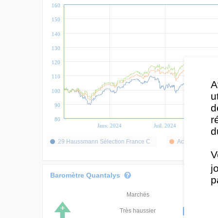
160
150
140
130
120
110
A
100
u
90
d
r
80
Janv. 2024
Juil. 2024
Jan
d
29 Haussmann Sélection France C
Act. Europe
V
j
Baromètre Quantalys
p
Marchés
Classement
Très haussier