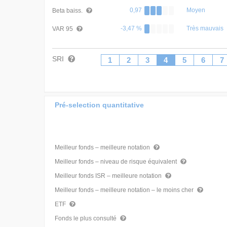
0,97
Moyen
Beta baiss.
-3,47 %
Très mauvais
VAR 95
SRI
1
2
3
4
5
6
7
Pré-selection quantitative
Meilleur fonds – meilleure notation
Meilleur fonds – niveau de risque équivalent
Meilleur fonds ISR – meilleure notation
Meilleur fonds – meilleure notation – le moins cher
ETF
Fonds le plus consulté