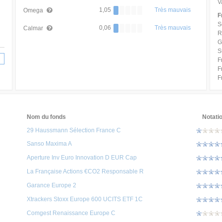
V
1,05
Très mauvais
Omega
F
S
0,06
Très mauvais
Calmar
R
G
S
F
F
F
Nom du fonds
Notati
29 Haussmann Sélection France C
Sanso Maxima A
Aperture Inv Euro Innovation D EUR Cap
La Française Actions €CO2 Responsable R
Garance Europe 2
Xtrackers Stoxx Europe 600 UCITS ETF 1C
Comgest Renaissance Europe C