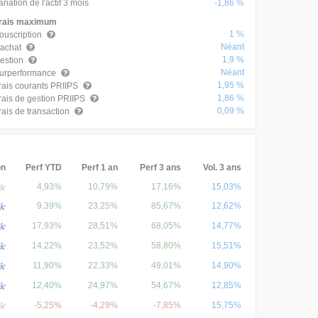
ariation de l'actif 3 mois
-1,86 %
rais maximum
1 %
ouscription
Néant
achat
1,9 %
estion
Néant
urperformance
1,95 %
rais courants PRIIPS
1,86 %
rais de gestion PRIIPS
0,09 %
rais de transaction
on
Perf YTD
Perf 1 an
Perf 3 ans
Vol. 3 ans
4,93%
10,79%
17,16%
15,03%
9,39%
23,25%
85,67%
12,62%
17,93%
28,51%
68,05%
14,77%
14,22%
23,52%
58,80%
15,51%
11,90%
22,33%
49,01%
14,90%
12,40%
24,97%
54,67%
12,85%
-5,25%
-4,29%
-7,85%
15,75%