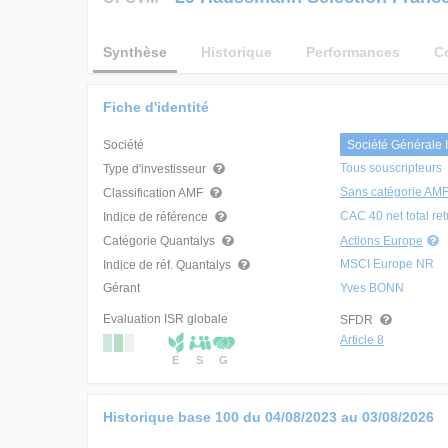
Synthèse
Historique
Performances
C
Fiche d'identité
Société
Société Générale 
Tous souscripteurs
Type d'investisseur
Sans catégorie AM
Classification AMF
CAC 40 net total retu
Indice de référence
Catégorie Quantalys
Actions Europe
MSCI Europe NR
Indice de réf. Quantalys
Gérant
Yves BONN
Evaluation ISR globale
SFDR
Article 8
E
S
G
Historique base 100 du
04/08/2023
au
03/08/2026