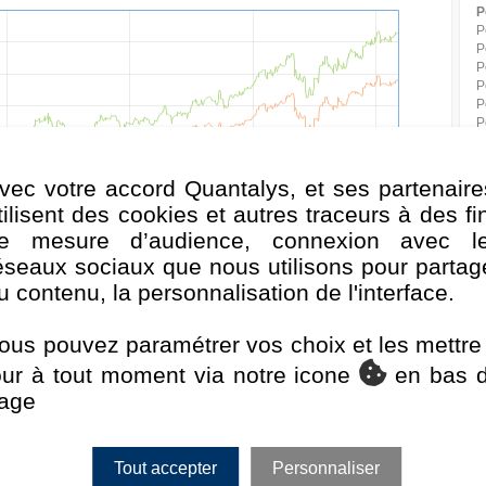
P
P
P
P
P
P
P
P
P
vec votre accord Quantalys, et ses partenaire
P
P
tilisent des cookies et autres traceurs à des fi
P
e mesure d’audience, connexion avec l
P
éseaux sociaux que nous utilisons pour partag
D
v. 2025
Juil. 2025
Janv. 2026
Juil. 2026
u contenu, la personnalisation de l'interface.
P
V
MSCI Europe NR
S
ous pouvez paramétrer vos choix et les mettre
our à tout moment via notre icone
en bas 
Classement de la performance au 30/06/2026
F
age
Rang
Quartile
1 mois
736 / 905
4
Tout accepter
Personnaliser