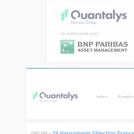
Info
Fonds
-
29 Haussmann Sélection Franc
OPCVM