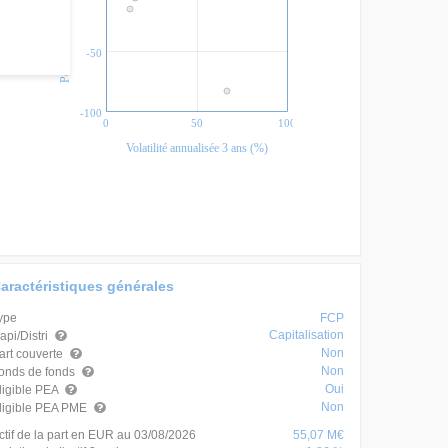
Perf. annualisée 3 ans (%)
-50
-100
0
50
100
Volatilité annualisée 3 ans (%)
aractéristiques générales
ype
FCP
Capitalisation
api/Distri
Non
art couverte
Non
onds de fonds
Oui
ligible PEA
Non
ligible PEA PME
ctif de la part en EUR au 03/08/2026
55,07 M€