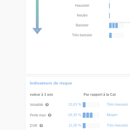
Haussier
Neutre
Baissier
Très baissier
Indicateurs de risque
valeur à 3 ans
Par rapport à la Cat
15,03 %
Très mauvais
Volatilité
-16,35 %
Moyen
Perte max
11,26 %
Très mauvais
DSR