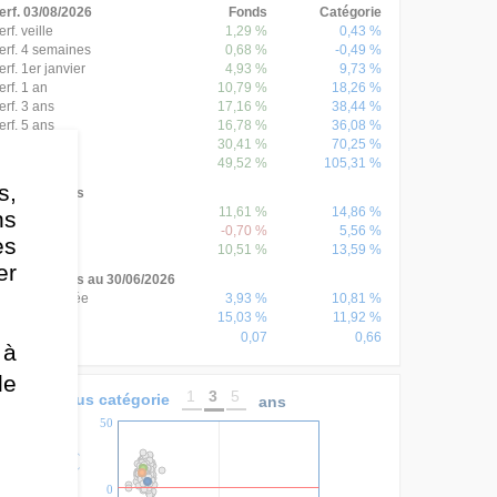
erf. 03/08/2026
Fonds
Catégorie
erf. veille
1,29 %
0,43 %
erf. 4 semaines
0,68 %
-0,49 %
erf. 1er janvier
4,93 %
9,73 %
erf. 1 an
10,79 %
18,26 %
erf. 3 ans
17,16 %
38,44 %
erf. 5 ans
16,78 %
36,08 %
erf. 8 ans
30,41 %
70,25 %
erf. 10 ans
49,52 %
105,31 %
s,
erf. annuelles
erf. 2025
11,61 %
14,86 %
ns
erf. 2024
-0,70 %
5,56 %
es
erf. 2023
10,51 %
13,59 %
er
onnées 3 ans au 30/06/2026
erf. annualisée
3,93 %
10,81 %
15,03 %
11,92 %
olatilité
0,07
0,66
harpe
 à
de
1
3
5
onds versus catégorie
ans
50
0