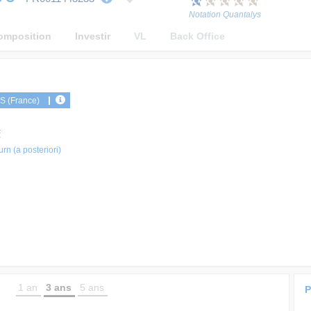
Notation Quantalys
omposition
Investir
VL
Back Office
IS (France)
F
rn (a posteriori)
1 an
3 ans
5 ans
P