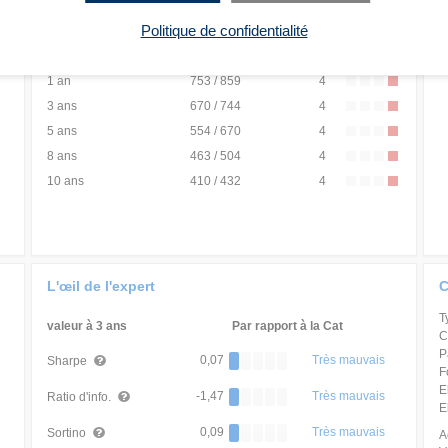
3 mois
689 / 896
4
Politique de confidentialité
6 mois
800 / 887
4
YTD
799 / 887
4
1 an
753 / 859
4
3 ans
670 / 744
4
5 ans
554 / 670
4
8 ans
463 / 504
4
10 ans
410 / 432
4
L'œil de l'expert
C
T
valeur à 3 ans
Par rapport à la Cat
C
P
0,07
Très mauvais
Sharpe
F
E
-1,47
Très mauvais
Ratio d'info.
E
0,09
Très mauvais
Sortino
A