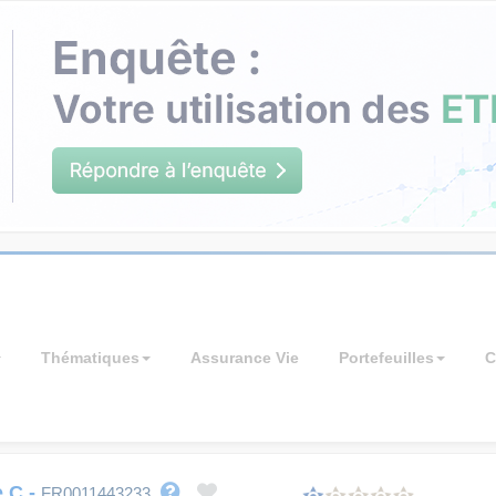
Thématiques
Assurance Vie
Portefeuilles
C
e C
-
FR0011443233