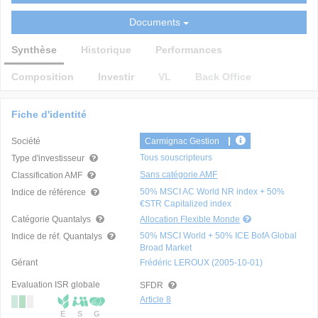
Documents
Synthèse
Historique
Performances
Composition
Investir
VL
Back Office
Fiche d'identité
Société
Carmignac Gestion
Tous souscripteurs
Type d'investisseur
Sans catégorie AMF
Classification AMF
50% MSCI AC World NR index + 50%
Indice de référence
€STR Capitalized index
Catégorie Quantalys
Allocation Flexible Monde
50% MSCI World + 50% ICE BofA Global
Indice de réf. Quantalys
Broad Market
Gérant
Frédéric LEROUX (2005-10-01)
Evaluation ISR globale
SFDR
Article 8
E
S
G