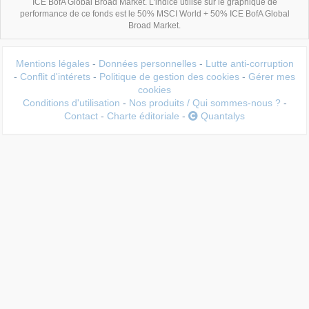
ICE BofA Global Broad Market. L'indice utilisé sur le graphique de
performance de ce fonds est le 50% MSCI World + 50% ICE BofA Global
Broad Market.
Mentions légales
-
Données personnelles
-
Lutte anti-corruption
-
Conflit d'intérets
-
Politique de gestion des cookies
-
Gérer mes
cookies
Conditions d'utilisation
-
Nos produits / Qui sommes-nous ?
-
Contact
-
Charte éditoriale
-
Quantalys