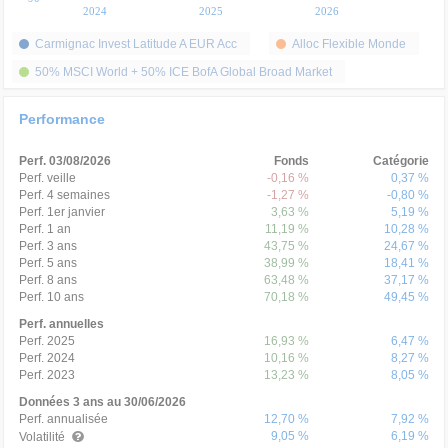
2024
2025
2026
Carmignac Invest Latitude A EUR Acc
Alloc Flexible Monde
50% MSCI World + 50% ICE BofA Global Broad Market
Performance
Perf. 03/08/2026
Fonds
Catégorie
Perf. veille
-0,16 %
0,37 %
Perf. 4 semaines
-1,27 %
-0,80 %
Perf. 1er janvier
3,63 %
5,19 %
Perf. 1 an
11,19 %
10,28 %
Perf. 3 ans
43,75 %
24,67 %
Perf. 5 ans
38,99 %
18,41 %
Perf. 8 ans
63,48 %
37,17 %
Perf. 10 ans
70,18 %
49,45 %
Perf. annuelles
Perf. 2025
16,93 %
6,47 %
Perf. 2024
10,16 %
8,27 %
Perf. 2023
13,23 %
8,05 %
Données 3 ans au 30/06/2026
Perf. annualisée
12,70 %
7,92 %
9,05 %
6,19 %
Volatilité