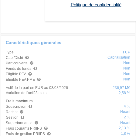
Politique de confidentialité
Caractéristiques générales
Type
FCP
Capitalisation
Capi/Distri
Non
Part couverte
Non
Fonds de fonds
Non
Eligible PEA
Non
Eligible PEA PME
Actif de la part en EUR au 03/08/2026
236,97 M€
Variation de l'actif 3 mois
2,58 %
Frais maximum
4 %
Souscription
Néant
Rachat
2 %
Gestion
Néant
Surperformance
2,13 %
Frais courants PRIIPS
1,8 %
Frais de gestion PRIIPS