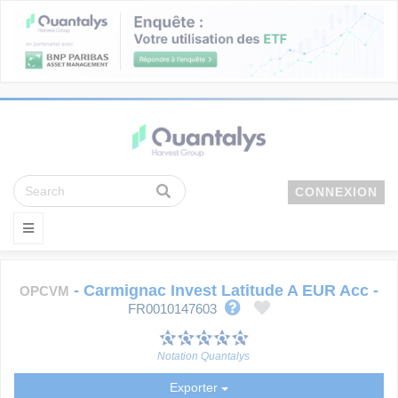
CONNEXION
-
Carmignac Invest Latitude A EUR Acc
-
OPCVM
FR0010147603
Notation Quantalys
Exporter