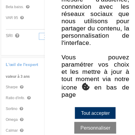
connexion avec les
0,47
Bon
Beta baiss.
réseaux sociaux que
-1,78 %
Mauvais
VAR 95
nous utilisons pour
partager du contenu, la
personnalisation de
SRI
1
2
3
4
5
6
7
l'interface.
Vous pouvez
paramétrer vos choix
L'œil de l'expert
et les mettre à jour à
valeur à 3 ans
Par rapport à la Cat
tout moment via notre
icone
en bas de
1,08
Très bon
Sharpe
page
0,42
Moyen
Ratio d'info.
1,72
Très bon
Sortino
Tout accepter
1,46
Très bon
Omega
Personnaliser
1,08
Très bon
Calmar