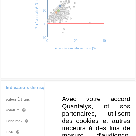
Perf. annualisée 3 ans (%)
10
0
-10
0
20
40
Volatilité annualisée 3 ans (%)
Indicateurs de risque
Avec votre accord
valeur à 3 ans
Par rapport à la Cat
Quantalys, et ses
9,05 %
Mauvais
Volatilité
partenaires, utilisent
des cookies et autres
-8,84 %
Bon
Perte max
traceurs à des fins de
5,68 %
Moyen
DSR
mesure d’audience,