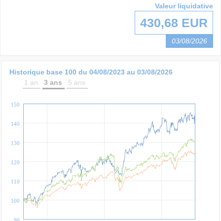
Valeur liquidative
430,68 EUR
03/08/2026
Historique base 100 du
04/08/2023
au
03/08/2026
1 an
3 ans
5 ans
150
140
130
120
110
100
90