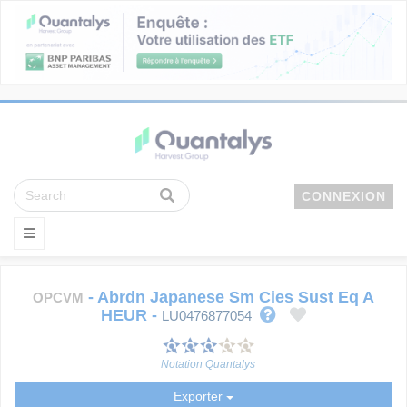
CONNEXION
-
Abrdn Japanese Sm Cies Sust Eq A
OPCVM
HEUR
-
LU0476877054
Notation Quantalys
Exporter