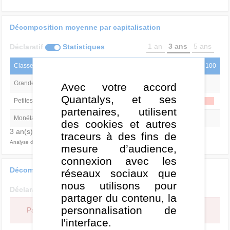
Décomposition moyenne par capitalisation
1 an
3 ans
5 ans
Déclaratif
Statistiques
Classe d'actifs
0
50
100
Grandes Cap
3,2%
Avec votre accord
Quantalys, et ses
Petites Cap
96,8%
partenaires, utilisent
Monétaire
-
des cookies et autres
3 an(s) - R² = 90,0
traceurs à des fins de
Analyse de style au : 31/07/2026
mesure d’audience,
connexion avec les
Décomposition moyenne par style
réseaux sociaux que
nous utilisons pour
Déclaratif
Statistiques
partager du contenu, la
personnalisation de
Pas d'analyse de style pour cette catégorie de produit.
l'interface.