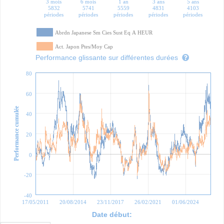
3 mois
6 mois
1 an
3 ans
5 ans
5832
5741
5559
4831
4103
périodes
périodes
périodes
périodes
périodes
Abrdn Japanese Sm Cies Sust Eq A HEUR
Act. Japon Ptes/Moy Cap
Performance glissante sur différentes durées
80
60
Performance cumulée
40
20
0
-20
-40
17/05/2011
20/08/2014
23/11/2017
26/02/2021
01/06/2024
Date début: