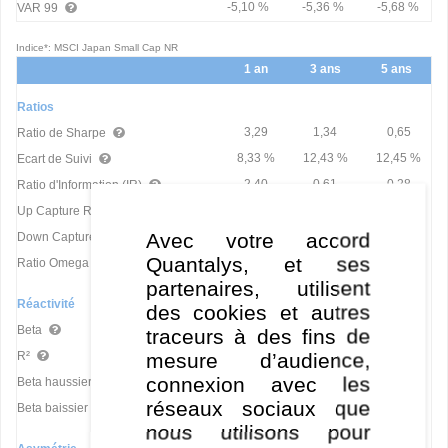
-5,10 %
-5,36 %
-5,68 %
VAR 99
Indice*: MSCI Japan Small Cap NR
1 an
3 ans
5 ans
Ratios
3,29
1,34
0,65
Ratio de Sharpe
8,33 %
12,43 %
12,45 %
Ecart de Suivi
2,40
0,61
0,28
Ratio d'Information (IR)
1,20
0,84
0,80
Up Capture Ratio
Avec votre accord
0,83
0,54
0,63
Down Capture Ratio
Quantalys, et ses
2,62
1,59
1,28
Ratio Omega
partenaires, utilisent
Réactivité
des cookies et autres
0,98
0,78
0,81
Beta
traceurs à des fins de
mesure d’audience,
70,15
45,18
44,91
R²
connexion avec les
0,81
0,63
0,68
Beta haussier
réseaux sociaux que
1,08
1,20
1,22
Beta baissier
nous utilisons pour