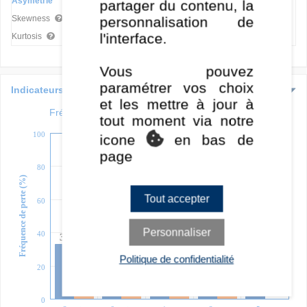
Asymétrie
partager du contenu, la
-0,28
-0,96
-0,59
personnalisation de
Skewness
l'interface.
0,29
4,64
2,41
Kurtosis
Vous pouvez
paramétrer vos choix
Indicateurs avancés
et les mettre à jour à
Fréquence des pertes sur différentes durées
tout moment via notre
100
icone
en bas de
page
80
Fréquence de perte (%)
Tout accepter
60
Personnaliser
40
34
33
30
26
25
21
Politique de confidentialité
20
8
3
2
0
0