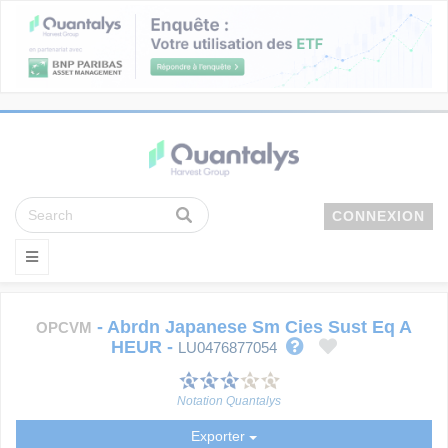
CONNEXION
-
Abrdn Japanese Sm Cies Sust Eq A
OPCVM
HEUR
-
LU0476877054
Notation Quantalys
Exporter