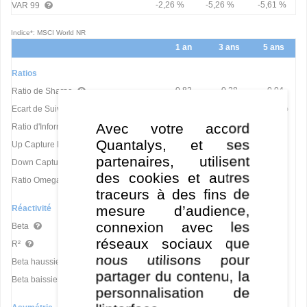
-2,26 %
-5,26 %
-5,61 %
VAR 99
Indice*: MSCI World NR
1 an
3 ans
5 ans
Ratios
0,82
0,28
0,04
Ratio de Sharpe
8,82 %
8,18 %
9,45 %
Ecart de Suivi
Avec votre accord
-1,08
-1,25
-0,99
Ratio d'Information (IR)
Quantalys, et ses
0,56
0,69
0,72
Up Capture Ratio
partenaires, utilisent
0,51
0,85
0,89
Down Capture Ratio
des cookies et autres
1,36
1,14
1,03
Ratio Omega
traceurs à des fins de
mesure d’audience,
Réactivité
connexion avec les
0,66
0,75
0,78
Beta
réseaux sociaux que
37,60
62,95
58,78
R²
nous utilisons pour
0,94
0,70
0,67
Beta haussier
partager du contenu, la
0,67
0,73
0,79
Beta baissier
personnalisation de