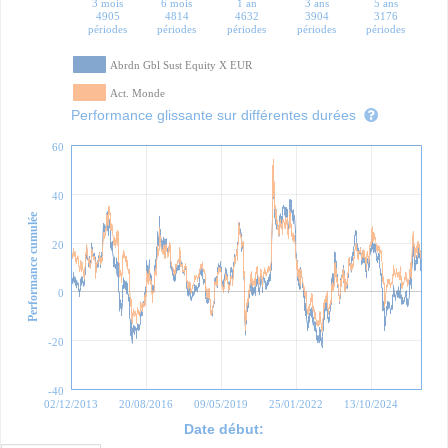
3 mois
6 mois
1 an
3 ans
5 ans
4905
4814
4632
3904
3176
périodes
périodes
périodes
périodes
périodes
Abrdn Gbl Sust Equity X EUR
Act. Monde
Performance glissante sur différentes durées
60
40
Performance cumulée
20
0
-20
-40
02/12/2013
20/08/2016
09/05/2019
25/01/2022
13/10/2024
Date début: