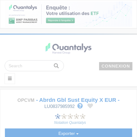
CONNEXION
-
Abrdn Gbl Sust Equity X EUR
-
OPCVM
LU0837985992
Notation Quantalys
Exporter