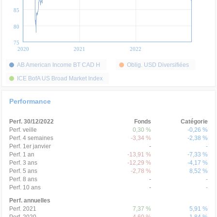
85
80
75
2020
2021
2022
AB American Income BT CAD H
Oblig. USD Diversifiées
ICE BofA US Broad Market Index
Performance
Perf. 30/12/2022
Fonds
Catégorie
Perf. veille
0,30 %
-0,26 %
Perf. 4 semaines
-3,34 %
-2,38 %
Perf. 1er janvier
-
-
Perf. 1 an
-13,91 %
-7,33 %
Perf. 3 ans
-12,29 %
-4,17 %
Perf. 5 ans
-2,78 %
8,52 %
Perf. 8 ans
-
-
Perf. 10 ans
-
-
Perf. annuelles
Perf. 2021
7,37 %
5,91 %