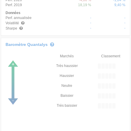
Perf. 2020
-4,60 %
-1,84 %
Perf. 2019
18,19 %
9,40 %
Données
Perf. annualisée
-
-
-
-
Volatilité
-
-
Sharpe
Baromètre Quantalys
Marchés
Classement
Très haussier
Haussier
Neutre
Baissier
Très baissier