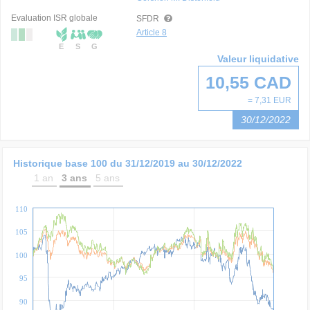
Evaluation ISR globale
SFDR
Article 8
E
S
G
Valeur liquidative
10,55 CAD
= 7,31 EUR
30/12/2022
Historique base 100 du
31/12/2019
au
30/12/2022
1 an
3 ans
5 ans
110
105
100
95
90