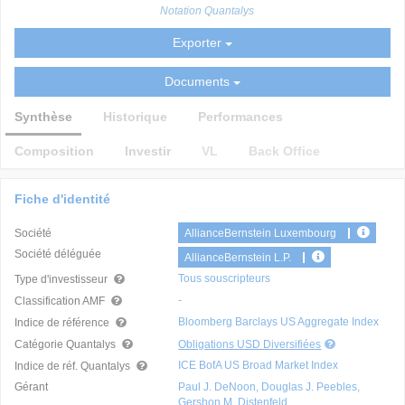
Notation Quantalys
Exporter
Documents
Synthèse
Historique
Performances
Composition
Investir
VL
Back Office
Fiche d'identité
Société
AllianceBernstein Luxembourg
Société déléguée
AllianceBernstein L.P.
Tous souscripteurs
Type d'investisseur
-
Classification AMF
Bloomberg Barclays US Aggregate Index
Indice de référence
Catégorie Quantalys
Obligations USD Diversifiées
ICE BofA US Broad Market Index
Indice de réf. Quantalys
Gérant
Paul J. DeNoon, Douglas J. Peebles,
Gershon M. Distenfeld