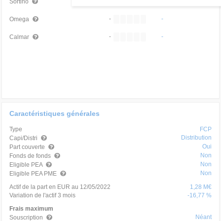
-
-
Sortino
-
-
Omega
-
-
Calmar
Caractéristiques générales
Type
FCP
Distribution
Capi/Distri
Oui
Part couverte
Non
Fonds de fonds
Non
Eligible PEA
Non
Eligible PEA PME
Actif de la part en EUR au 12/05/2022
1,28 M€
Variation de l'actif 3 mois
-16,77 %
Frais maximum
Néant
Souscription