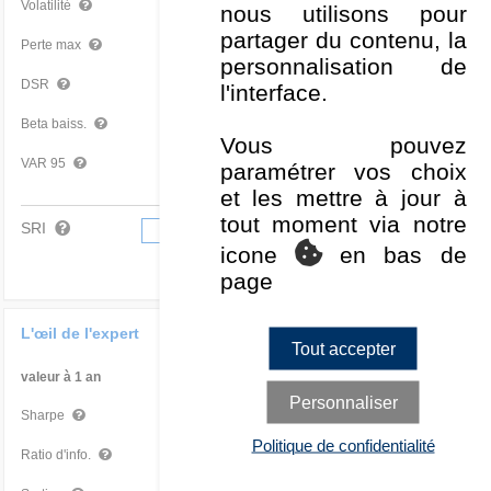
-
Volatilité
nous utilisons pour
partager du contenu, la
-
Perte max
personnalisation de
-
DSR
l'interface.
0
-
Beta baiss.
Vous pouvez
-
-
VAR 95
paramétrer vos choix
et les mettre à jour à
tout moment via notre
SRI
1
2
3
4
5
6
7
icone
en bas de
page
L'œil de l'expert
Tout accepter
valeur à 1 an
Par rapport à la Cat
Personnaliser
-
-
Sharpe
Politique de confidentialité
-
-
Ratio d'info.