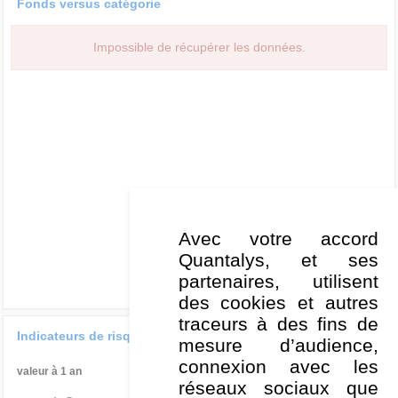
Fonds versus catégorie
Impossible de récupérer les données.
Avec votre accord
Quantalys, et ses
partenaires, utilisent
des cookies et autres
traceurs à des fins de
Indicateurs de risque
mesure d’audience,
connexion avec les
valeur à 1 an
Par rapport à la Cat
réseaux sociaux que