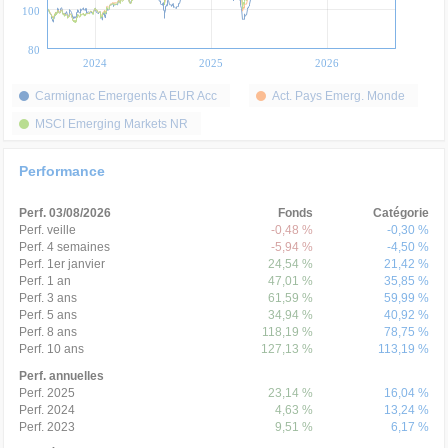
100
80
2024
2025
2026
Carmignac Emergents A EUR Acc
Act. Pays Emerg. Monde
MSCI Emerging Markets NR
Performance
Perf. 03/08/2026
Fonds
Catégorie
Perf. veille
-0,48 %
-0,30 %
Perf. 4 semaines
-5,94 %
-4,50 %
Perf. 1er janvier
24,54 %
21,42 %
Perf. 1 an
47,01 %
35,85 %
Perf. 3 ans
61,59 %
59,99 %
Perf. 5 ans
34,94 %
40,92 %
Perf. 8 ans
118,19 %
78,75 %
Perf. 10 ans
127,13 %
113,19 %
Perf. annuelles
Perf. 2025
23,14 %
16,04 %
Perf. 2024
4,63 %
13,24 %
Perf. 2023
9,51 %
6,17 %