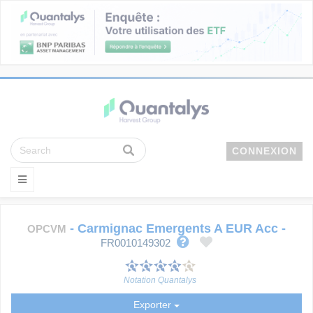
CONNEXION
-
Carmignac Emergents A EUR Acc
-
OPCVM
FR0010149302
Notation Quantalys
Exporter