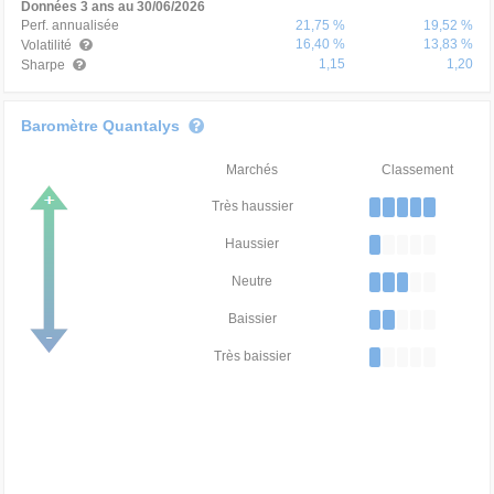
Données 3 ans au 30/06/2026
Perf. annualisée
21,75 %
19,52 %
16,40 %
13,83 %
Volatilité
1,15
1,20
Sharpe
Baromètre Quantalys
Marchés
Classement
Très haussier
Haussier
Neutre
Baissier
Très baissier