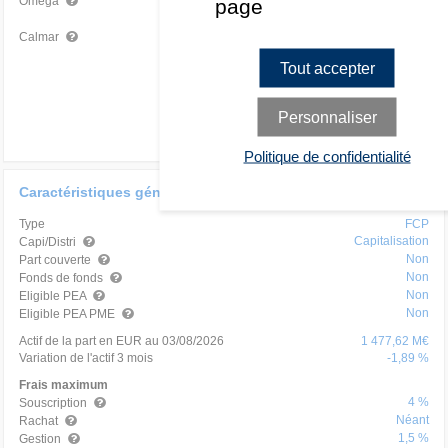
1,49
Bon
page
Omega
1,09
Très bon
Calmar
Tout accepter
Personnaliser
Politique de confidentialité
Caractéristiques générales
Type
FCP
Capitalisation
Capi/Distri
Non
Part couverte
Non
Fonds de fonds
Non
Eligible PEA
Non
Eligible PEA PME
Actif de la part en EUR au 03/08/2026
1 477,62 M€
Variation de l'actif 3 mois
-1,89 %
Frais maximum
4 %
Souscription
Néant
Rachat
1,5 %
Gestion