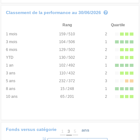
Classement de la performance au 30/06/2026
Rang
Quartile
1 mois
159 / 510
2
3 mois
104 / 506
1
6 mois
129 / 502
2
YTD
130 / 502
2
1 an
102 / 492
1
3 ans
110 / 432
2
5 ans
232 / 372
3
8 ans
15 / 248
1
10 ans
65 / 201
2
Fonds versus catégorie
ans
1
3
5
50