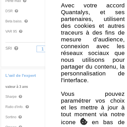
-16,83 %
Très bon
Perte max
Avec votre accord
Quantalys, et ses
10,09 %
Moyen
DSR
partenaires, utilisent
0,93
Bon
Beta baiss.
des cookies et autres
traceurs à des fins de
-2,91 %
Bon
VAR 95
mesure d’audience,
connexion avec les
SRI
1
2
3
4
5
6
7
réseaux sociaux que
nous utilisons pour
partager du contenu, la
personnalisation de
L'œil de l'expert
l'interface.
valeur à 3 ans
Par rapport à la Cat
Vous pouvez
1,15
Bon
Sharpe
paramétrer vos choix
et les mettre à jour à
0,10
Moyen
Ratio d'info.
tout moment via notre
1,86
Bon
Sortino
icone
en bas de